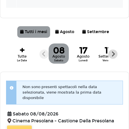
Tutti i mesi
Agosto
Settembre
+
08
17
11
Tutte
Agosto
Agosto
Settembre
Se
Le Date
Sabato
Lunedì
Venerdì
Do
Non sono presenti spettacoli nella data
selezionata, viene mostrata la prima data
disponibile
Sabato 08/08/2026
Cinema Presolana - Castione Della Presolana