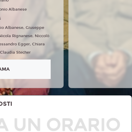
liano
onio Albanese
6
io Albanese, Giuseppe
 Nicola Rignanese, Niccolò
lessandro Egger, Chiara
 Claudia Stecher
AMA
OSTI
A UN ORARIO