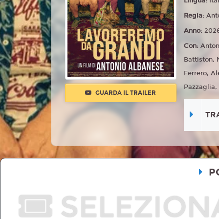
Lingua:
Ita
Regia:
Ant
Anno:
202
Con:
Anton
Battiston,
Ferrero, A
Pazzaglia,
GUARDA IL TRAILER
TR
P
SELEZION