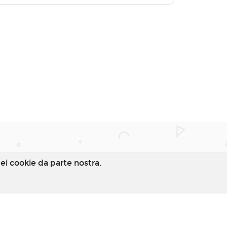
o dei cookie da parte nostra.
served