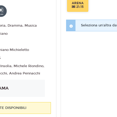
ARENA
21:15
Seleziona un'altra da
oria, Dramma, Musica
liano
iano Michieletto
5
 Insolia, Michele Riondino,
acchi, Andrea Pennacchi
AMA
E DISPONIBILI