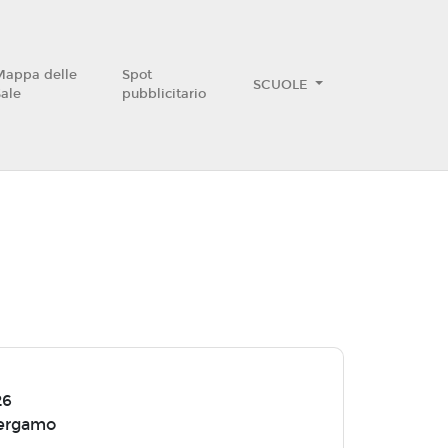
Mappa delle
Spot
SCUOLE
Sale
pubblicitario
26
Bergamo