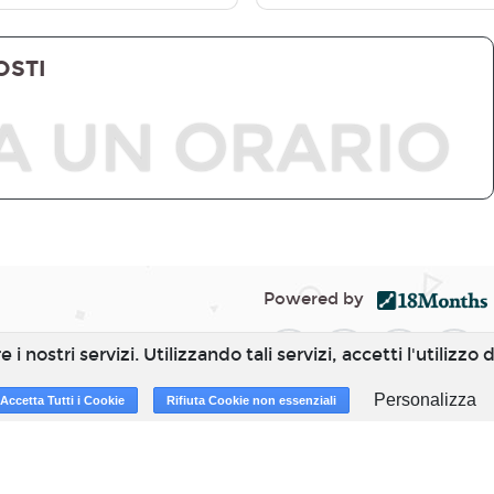
OSTI
A UN ORARIO
Powered by
e i nostri servizi. Utilizzando tali servizi, accetti l'utilizz
Personalizza
Accetta Tutti i Cookie
Rifiuta Cookie non essenziali
© 18Months, 2026. All rights re