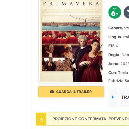
Genere:
St
Lingua:
Ita
Età
6
Regia:
Dam
Anno:
202
Con:
Tecla
Fabrizia S
GUARDA IL TRAILER
TR
PROIEZIONE CONFERMATA. PREVENDIT