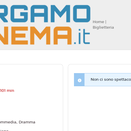
Home |
Biglietteria
Non ci sono spettacol
101 min
ommedia, Dramma