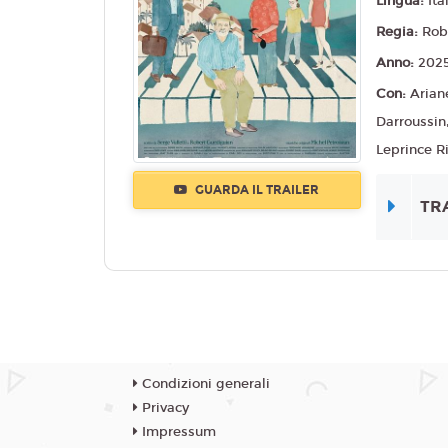
Lingua:
Ita
Regia:
Rob
Anno:
202
Con:
Arian
Darroussin
Leprince R
GUARDA IL TRAILER
TR
Condizioni generali
Privacy
Impressum