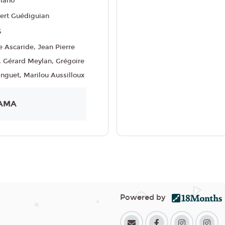
liano
ert Guédiguian
5
e Ascaride, Jean Pierre
, Gérard Meylan, Grégoire
inguet, Marilou Aussilloux
AMA
Powered by